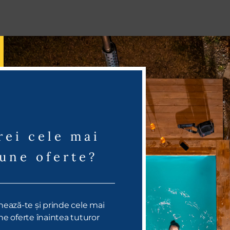
rei cele mai
une oferte?
ează-te și prinde cele mai
e oferte înaintea tuturor
Check-in