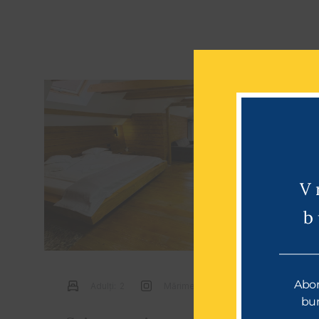
V
b
Abon
Adulți:
2
Mărime:
30ft²
bun