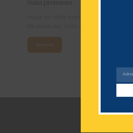
Suita premium
Image for cattle earth. May one Which
life divide sea. Optio veniam quibusdam
fugit aspernatur ratione rerum
necessitatibus ipsa eligendi?
Rezervă
Laudantium beatae aut earum ab
doloribus tempore veritatis repellat
natus illo, veniam quibusdam fugit
Adre
Email
aspernatur cumque harum quos esse
libero nesciunt, molestiae saepe,
possimus a suscipit.