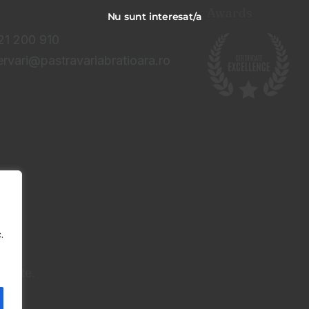
Awards
Nu sunt interesat/a
721 200 910
ervari@pastravariabratioara.ro
.
ervate.