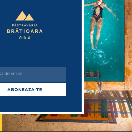
Check-out
100
Adulți
Copii:
1
0
sa de Email
Caută
ABONEAZA-TE