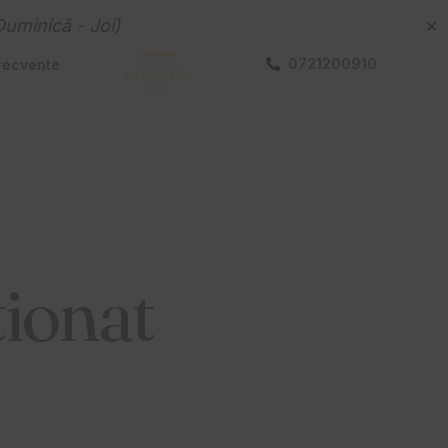
Duminică - Joi)
✕
0721200910
frecvente
ionat