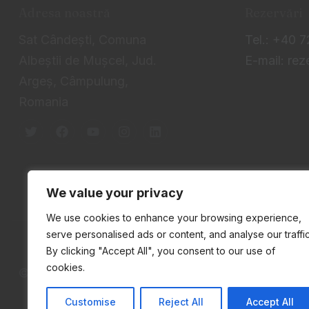
Adresa noastră
Rezervări
Sat Cândeşti, Comuna
Tel.: +40 
Albeştii de Muşcel, Jud.
E-mail: rez
Argeş, Câmpulung,
Romania
We value your privacy
We use cookies to enhance your browsing experience,
serve personalised ads or content, and analyse our traffic
By clicking "Accept All", you consent to our use of
cookies.
© 2026 Păstrăvăria Brătioara. Toate drepturile rez
Customise
Reject All
Accept All