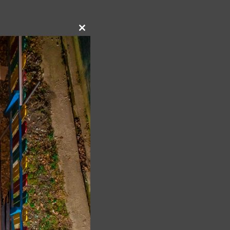
Close
this
module